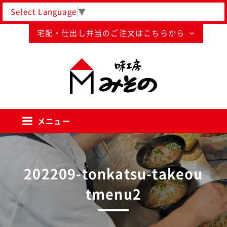
Select Language
▼
宅配・仕出し弁当のご注文はこちらから
味工房みそのグループ
メニュー
202209-tonkatsu-takeou
tmenu2