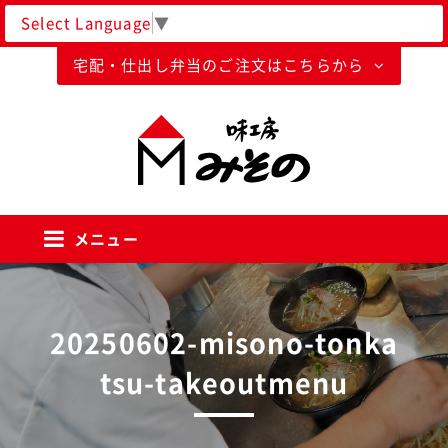
Select Language
▼
宅配・仕出し弁当のご注文はこちらから
味工房みそのグループ
メニュー
20250602-misono-tonka
tsu-takeoutmenu