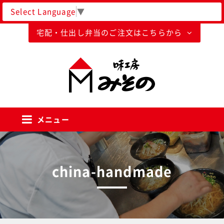
Select Language
▼
宅配・仕出し弁当のご注文はこちらから
味工房みそのグループ
メニュー
china-handmade