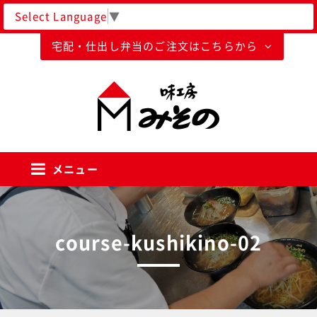
Select Language
▼
宅配・仕出し弁当のご注文はこちらから
味工房みそのグループ
メニュー
course-kushikino-02