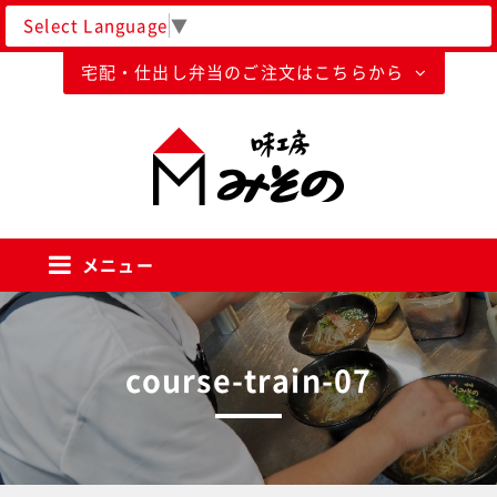
Select Language
▼
宅配・仕出し弁当のご注文はこちらから
味工房みそのグループ
メニュー
course-train-07