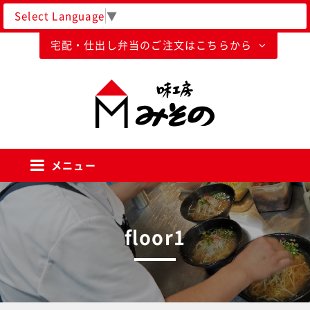
Select Language
▼
宅配・仕出し弁当のご注文はこちらから
味工房みそのグループ
メニュー
floor1