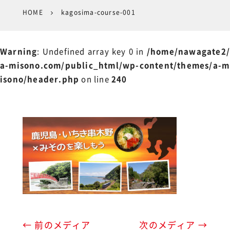
HOME
kagosima-course-001
Warning
: Undefined array key 0 in
/home/nawagate2/
a-misono.com/public_html/wp-content/themes/a-m
isono/header.php
on line
240
← 前のメディア
次のメディア →