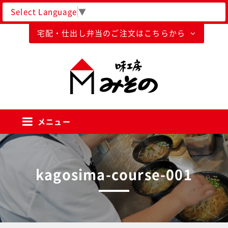
Select Language
▼
宅配・仕出し弁当のご注文はこちらから
味工房みそのグループ
メニュー
kagosima-course-001