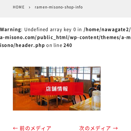
HOME
ramen-misono-shop-info
Warning
: Undefined array key 0 in
/home/nawagate2/
a-misono.com/public_html/wp-content/themes/a-m
isono/header.php
on line
240
← 前のメディア
次のメディア →