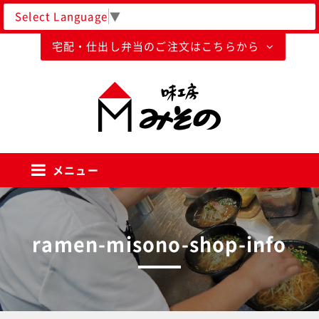
Select Language
▼
宅配・仕出し弁当のご注文はこちらから
味工房みそのグループ
メニュー
ramen-misono-shop-info