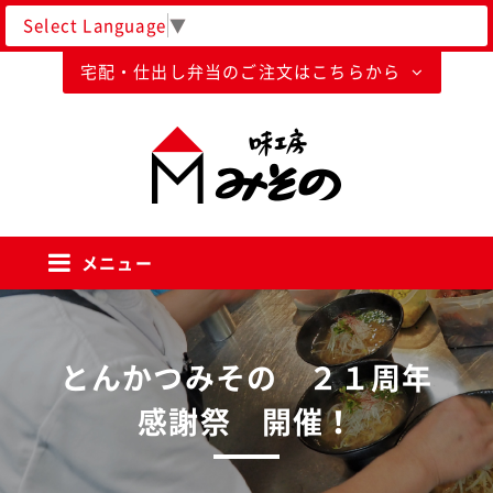
Select Language
▼
宅配・仕出し弁当のご注文はこちらから
味工房みそのグループ
メニュー
とんかつみその ２１周年
感謝祭 開催！