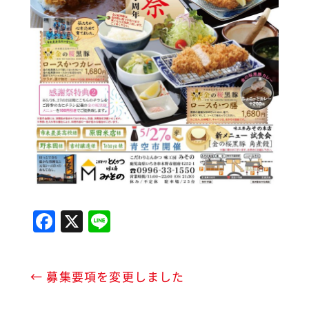
F
X
Li
a
n
c
e
←
募集要項を変更しました
e