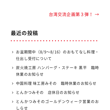
b
o
o
台湾交流企画第３弾！
→
k
最近の投稿
お盆期間中（8/9〜8/16）のおもてなし料理・
仕出し受付について
炭火焼工房 ハンバーグ・ステーキ 黒平 臨時
休業のお知らせ
中国料理 味工房みその 臨時休業のお知らせ
とんかつみその 店休日のお知らせ
とんかつみそのゴールデンウィーク営業のお
しらせ