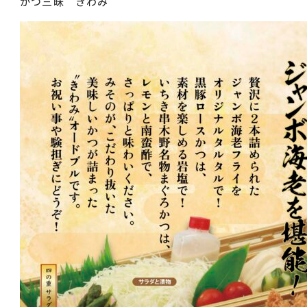
かつ三昧 きわみ