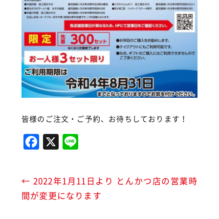
皆様のご注文・ご予約、お待ちしております！
F
X
Li
a
n
c
e
←
2022年1月11日より とんかつ店の営業時
e
間が変更になります
b