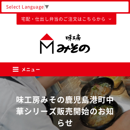
Select Language
▼
宅配・仕出し弁当のご注文はこちらから
味工房みそのグループ
メニュー
味工房みその鹿児島港町中
華シリーズ販売開始のお知
らせ