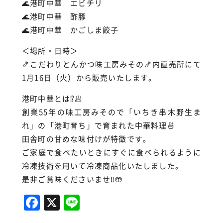
🌊港町中華 エビチリ
🌊港町中華 酢豚
🌊港町中華 かごしま餃子
＜場所・日時＞
🍤こだわりとんかつ味工房みその🍤内直売所にて
1月16日（火）から販売いたします。
港町中華とは⁉️🥟
創業55年の味工房みそので「いちき串木野生ま
れ」の「港町育ち」で育まれた中華料理🍜
田舎町の甘めな味付けが特徴です。
ご家庭で食べたいときにすぐに食べられるように
冷凍技術を用いて冷凍商品化いたしました。
是非ご賞味くださいませ‼️🤲
F
X
Li
a
n