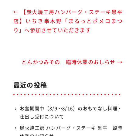
c
e
←
【炭火焼工房ハンバーグ・ステーキ黒平
e
店】いちき串木野「まるっとポメロまつ
b
り」へ参加させていただきます
o
o
k
とんかつみその 臨時休業のおしらせ
→
最近の投稿
お盆期間中（8/9〜8/16）のおもてなし料理・
仕出し受付について
炭火焼工房 ハンバーグ・ステーキ 黒平 臨時
休業のお知らせ