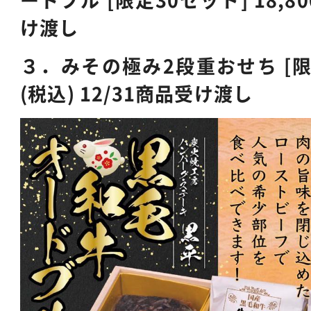
ードブル [限定30セット] 18,80
け渡し
３．みその極み2段重おせち [限定1
(税込) 12/31商品受け渡し