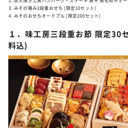
炭火焼き工房ハンバーグ・ステーキ 黒平 黒毛和牛オード
みその極み2段重おせち [限定10セット]
みそのおせちオードブル [限定200セット]
１．味工房三段重お節 限定30セッ
料込)