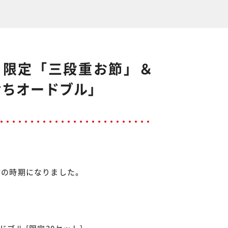
 限定「三段重お節」＆
せちオードブル」
。
付の時期になりました。